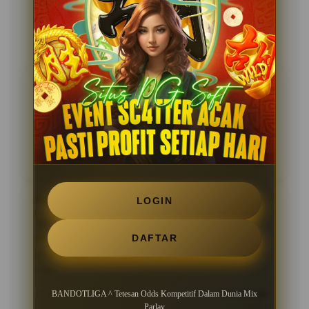
Testimoni Sobat BANDOTLIGA
Eko Prasetya: "
?????
Navigasi menunya sangat cepat dan praktis untuk
menyusun parlay. Desain grafisnya modern dan
informasinya tersusun sangat rapi di layar monitor."
05 Feb 2026
Verified Member
Fitriani:
LOGIN
?????
"Transaksi penarikan dana sangat aman dan tidak
DAFTAR
berbelit-belit syaratnya. Layanan dari customer
service juga ramah dan sangat profesional membantu
saya."
BANDOTLIGA ^ Tetesan Odds Kompetitif Dalam Dunia Mix
28 Jan 2026
Member Aktif
Parlay