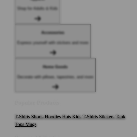
Shop for Adults & Kids
Accessories
Express yourself with stickers and more
Home Goods
Decorate with pillows, tapestries, and more
Popular Products
T-Shirts
Shorts
Hoodies
Hats
Kids T-Shirts
Stickers
Tank
Tops
Mugs