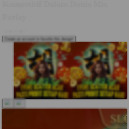
Kompetitif Dalam Dunia Mix
Parlay
I
IDR10,000
Create an account to favorite this design!