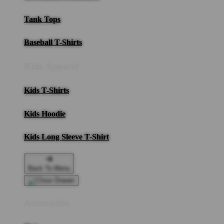
Tank Tops
Baseball T-Shirts
Kids Apparel
Kids T-Shirts
Kids Hoodie
Kids Long Sleeve T-Shirt
Back To Menu
Accessories