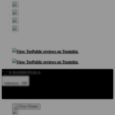
"_" X BANDOTLIGA
Indonesia - IDR
Product Safety
Intellectual Property Policy
CA: Do Not Sell My
Personal Information
Privacy Policy
Terms