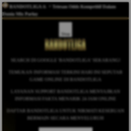
BANDOTLIGA
&
^ Tetesan Odds Kompetitif Dalam
Dunia Mix Parlay
Shop
SEARCH DI GOOGLE 'BANDOTLIGA' SEKARANG!
TEMUKAN INFORMASI TERKINI HARI INI SEPUTAR
GAME ONLINE DI BANDOTLIGA
LAYANAN SUPPORT BANDOTLIGA MENYAJIKAN
INFORMASI FAKTA MENARIK 24 JAM ONLINE
DAFTAR BANDOTLIGA UNTUK NIKMATI KESERUAN
BERMAIN SECARA MENYELURUH